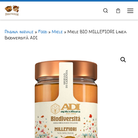
Skip to content
Search
Me
Pagina iniziale
»
Food
»
Miele
»
Miele BIO MILLEFIORI Linea
Biodiversità ADI