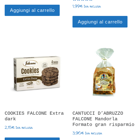
Valutato
1,99
€
Iva inclusa
5.00
Aggiungi al carrello
su 5
Aggiungi al carrello
COOKIES FALCONE Extra
CANTUCCI D’ABRUZZO
dark
FALCONE Mandorla
Formato gran risparmio
2,15
€
Iva inclusa
3,96
€
Iva inclusa