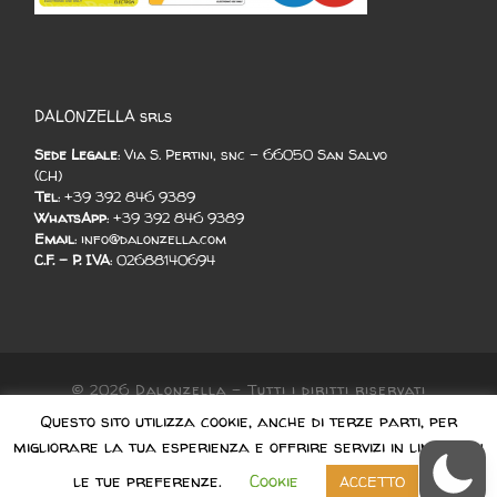
DALONZELLA srls
Sede Legale
: Via S. Pertini, snc - 66050 San Salvo
(CH)
Tel
: +39 392 846 9389
WhatsApp
: +39 392 846 9389
Email
: info@dalonzella.com
C.F. - P. IVA
: 02688140694
© 2026
Dalonzella
–
Tutti i diritti riservati
Questo sito utilizza cookie, anche di terze parti, per
Designed with
Serverbit
migliorare la tua esperienza e offrire servizi in linea con
le tue preferenze.
Cookie
ACCETTO