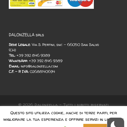
DALONZELLA srls
Sede Legale
: Via S. Pertini, snc - 66050 San Salvo
(CH)
Tel
: +39 392 846 9389
WhatsApp
: +39 392 846 9389
Email
: info@dalonzella.com
C.F. - P. IVA
: 02688140694
© 2026
Dalonzella
–
Tutti i diritti riservati
Questo sito utilizza cookie, anche di terze parti, per
Designed with
Serverbit
migliorare la tua esperienza e offrire servizi in linea con