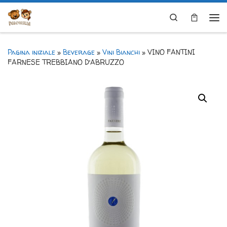
Skip to content
Search
Me
Pagina iniziale
»
Beverage
»
Vini Bianchi
»
VINO FANTINI
FARNESE TREBBIANO D’ABRUZZO