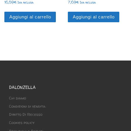
16,59
€
7,69
€
Iva inclusa
Iva inclusa
Aggiungi al carrello
Aggiungi al carrello
DALONZELLA
Chi siamo
Condizioni di vendita
Diritto Di Recesso
Cookies policy
Spedizioni e Servizi