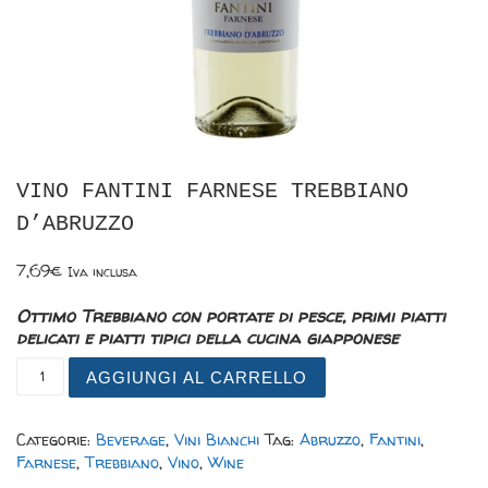
VINO FANTINI FARNESE TREBBIANO
D’ABRUZZO
7,69
€
Iva inclusa
Ottimo Trebbiano con portate di pesce, primi piatti
delicati e piatti tipici della cucina giapponese
VINO FANTINI FARNESE TREBBIANO D'ABRUZZO quantità
AGGIUNGI AL CARRELLO
Categorie:
Beverage
,
Vini Bianchi
Tag:
Abruzzo
,
Fantini
,
Farnese
,
Trebbiano
,
Vino
,
Wine