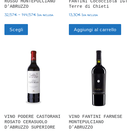
ROSSO MONTEPULCIANO
FANTINI Cococciola IGT
D’ABRUZZO
Terre di Chieti
Fascia di prezzo: da 32,57€ a 144,57€
32,57
€
-
144,57
€
13,30
€
Iva inclusa
Iva inclusa
Questo prodotto ha più varianti. Le opzioni posson
Scegli
Aggiungi al carrello
VINO PODERE CASTORANI
VINO FANTINI FARNESE
ROSATO CERASUOLO
MONTEPULCIANO
D’ABRUZZO SUPERIORE
D’ABRUZZO